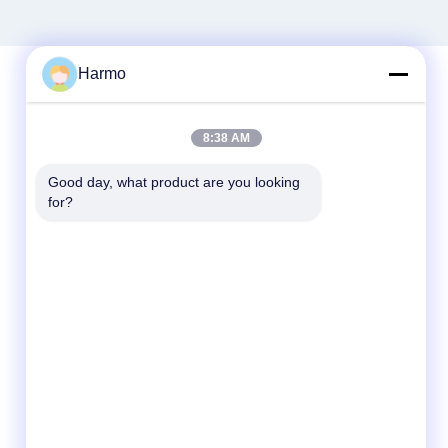
Harmo
ติดต่อเร็ว
8:38 AM
โทรศัพท์
Good day, what product are you looking 
86--15150431812
for?
อีเมล
summerzhou@chocmach.com
ที่อยู่
5109# ถนนทะเลสาบไทยตะวันออก, เมืองลินฮู,
เขตวูชอง, เมืองซูโจว, จังหวัดจางซู, จีน