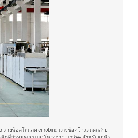
g สายช็อคโกแลต enrobing และช็อคโกแลตตกสาย
ิตที่กําหนดเอง และโครงการ turnkey สําหรับลูกค้า