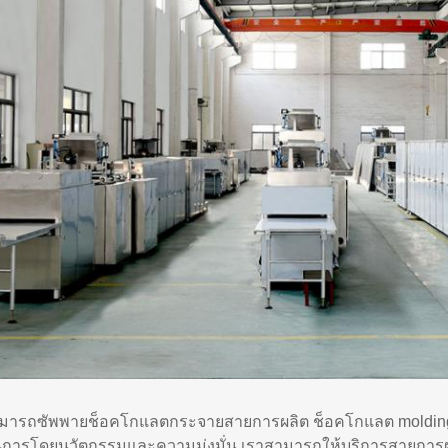
มารถซัพพายช็อคโกแลตกระจายสายการผลิต ช็อคโกแลต moldin
ินการโดยนวัตกรรมและความมุ่งมั่น เราสามารถให้บริการสายการผล