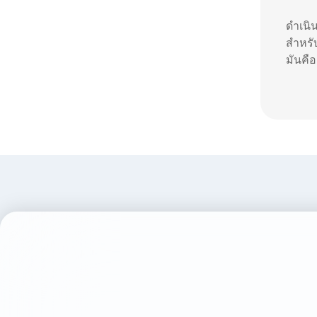
ดําเน
สําหร
มันคื