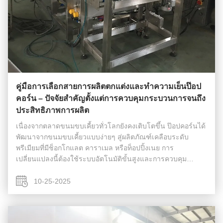
คู่มือการเลือกสายการผลิตตกแต่งและทำความเย็นป๊อป
คอร์น – ปัจจัยสำคัญตั้งแต่การควบคุมกระบวนการจนถึง
ประสิทธิภาพการผลิต
เนื่องจากตลาดขนมขบเคี้ยวทั่วโลกยังคงเติบโตขึ้น ป๊อปคอร์นได้
พัฒนาจากขนมขบเคี้ยวแบบง่ายๆ สู่ผลิตภัณฑ์เคลือบระดับ
พรีเมียมที่มีช็อกโกแลต คาราเมล หรือท็อปปิ้งเนย การ
เปลี่ยนแปลงนี้ต้องใช้ระบบอัตโนมัติขั้นสูงและการควบคุม
อุณหภูมิที่แม่นยำในระหว่างการแปรรูป สายการตกแต่งและทำ
ความเย็นป๊อปคอร์นมีบทบาทสำคัญในการ...
10-25-2025