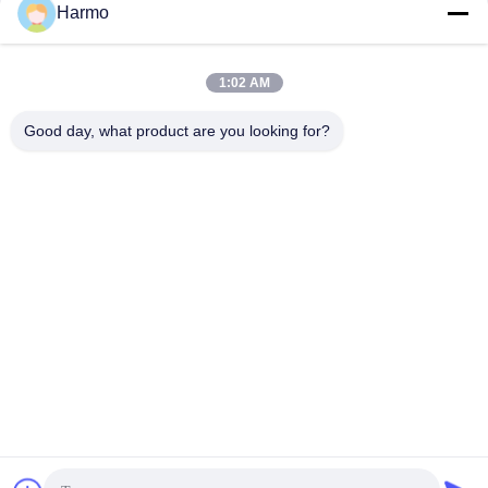
Harmo
สื่อสังคม
1:02 AM
ติดต่อเร็ว
Good day, what product are you looking for?
โทรศัพท์
86--15150431812
อีเมล
summerzhou@chocmach.com
ที่อยู่
5109# ถนนทะเลสาบไทยตะวันออก, เมืองลินฮู, เขตวูชอง, เมือง
ซูโจว, จังหวัดจางซู, จีน
นโยบายความเป็นส่วนตัว
|
แผนผังเว็บไซต์
จีน ดี คุณภาพ เครื่องช็อกโกแลต ผู้จัดจําหน่าย.ลิขสิทธิ์ 2020-2026