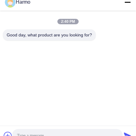
Harmo
สื่อสังคม
2:40 PM
ติดต่อเร็ว
Good day, what product are you looking for?
โทรศัพท์
86--15150431812
อีเมล
summerzhou@chocmach.com
ที่อยู่
5109# ถนนทะเลสาบไทยตะวันออก, เมืองลินฮู, เขตวูชอง, เมือง
ซูโจว, จังหวัดจางซู, จีน
นโยบายความเป็นส่วนตัว
|
แผนผังเว็บไซต์
จีน ดี คุณภาพ เครื่องช็อกโกแลต ผู้จัดจําหน่าย.ลิขสิทธิ์ 2020-2026