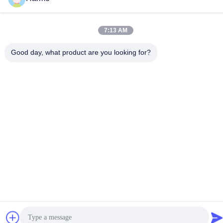
ที่อยู่
5109# ถนนทะเลสาบไทยตะวันออก, เมืองลินฮู, เขตวูชอง, เมือง
7:13 AM
ซูโจว, จังหวัดจางซู, จีน
Good day, what product are you looking for?
นโยบายความเป็นส่วนตัว
|
แผนผังเว็บไซต์
จีน ดี คุณภาพ เครื่องช็อกโกแลต ผู้จัดจําหน่าย.ลิขสิทธิ์ 2020-2026
Suzhou Harmo Food Machinery Co., Ltd ทั้งหมด สิทธิพิเศษ