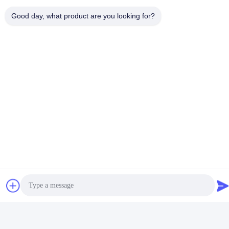
Good day, what product are you looking for?
สื่อสังคม
ติดต่อเร็ว
โทรศัพท์
86--15150431812
อีเมล
summerzhou@chocmach.com
ที่อยู่
5109# ถนนทะเลสาบไทยตะวันออก, เมืองลินฮู, เขตวูชอง, เมือง
ซูโจว, จังหวัดจางซู, จีน