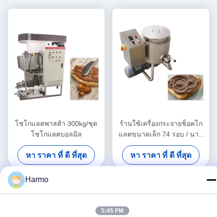
โชโกแลตพาสต้า 300kg/ชุด
ร้านใช้เครื่องกระจายช็อคโก
โชโกแลตบอลมิล
แลตขนาดเล็ก 74 รอบ / นาที
20L
หา ราคา ที่ ดี ที่สุด
หา ราคา ที่ ดี ที่สุด
Harmo
5:45 PM