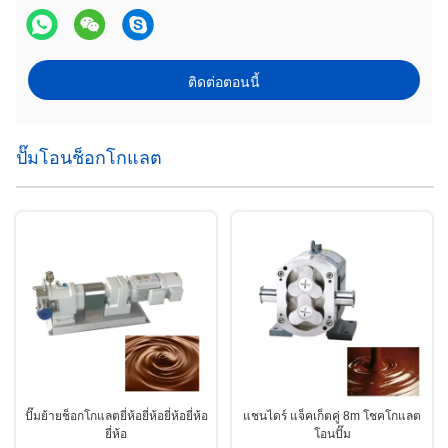
ติดต่อตอนนี้
ปั๊มโอนช็อกโกแลต
ปั๊มย้ายช็อกโกแลตยี่ห้อยี่ห้อยี่ห้อยี่ห้อ
แชนไดร์ แจ็คเก็ตคู่ 8m โชคโกแลต
ยี่ห้อ
โอนปั๊ม