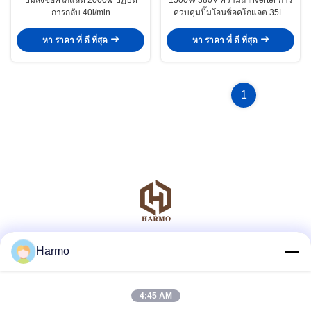
การกลับ 40l/min
ควบคุมปั๊มโอนช็อคโกแลต 35L /
นาที
หา ราคา ที่ ดี ที่สุด
หา ราคา ที่ ดี ที่สุด
1
Harmo
สื่อสังคม
4:45 AM