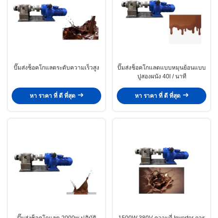
ปั๊มส่งช็อคโกแลตระดับความเร็วสูง
ปั๊มส่งช็อคโกแลตแบบหมุนย้อนแบบ
ปูสองผนัง 40l / นาที
หา ราคา ที่ ดี ที่สุด
หา ราคา ที่ ดี ที่สุด
ปั๊มส่งช็อคโกแลต 2000w ปฏิบัติ
1500W 380V ความถี่ Inverter การ